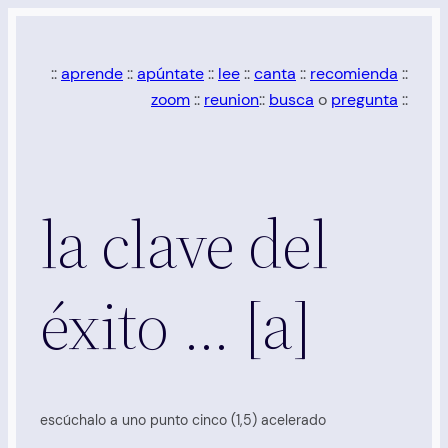
Saltar
al
::
aprende
::
apúntate
::
lee
::
canta
::
recomienda
::
contenido
zoom
::
reunion
::
busca
o
pregunta
::
la clave del
éxito … [a]
escúchalo a uno punto cinco (1,5) acelerado