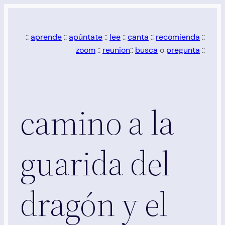
Saltar
al
::
aprende
::
apúntate
::
lee
::
canta
::
recomienda
::
contenido
zoom
::
reunion
::
busca
o
pregunta
::
camino a la
guarida del
dragón y el