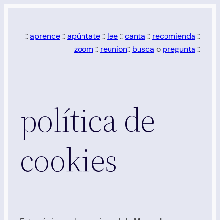
Saltar
al
::
aprende
::
apúntate
::
lee
::
canta
::
recomienda
::
contenido
zoom
::
reunion
::
busca
o
pregunta
::
política de
cookies