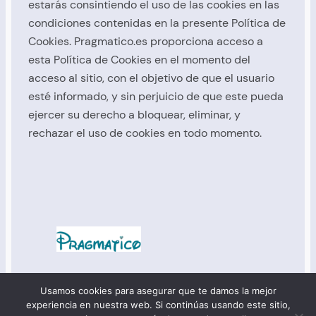
estarás consintiendo el uso de las cookies en las
condiciones contenidas en la presente Política de
Cookies. Pragmatico.es proporciona acceso a
esta Política de Cookies en el momento del
acceso al sitio, con el objetivo de que el usuario
esté informado, y sin perjuicio de que este pueda
ejercer su derecho a bloquear, eliminar, y
rechazar el uso de cookies en todo momento.
:: Manu :: Derechos reservados:: © 2025 ::
portal del
Usamos cookies para asegurar que te damos la mejor
lector
::
opina
::
comprende
::
política de privacidad
::
experiencia en nuestra web. Si continúas usando este sitio,
política de cookies
::
aviso legal
::
Pragmatico.es
::