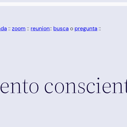
nda
::
zoom
::
reunion
::
busca
o
pregunta
::
nto conscient