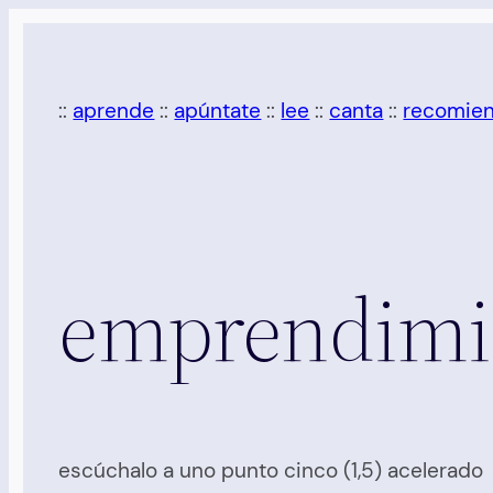
Saltar
al
contenido
::
aprende
::
apúntate
::
lee
::
canta
::
recomie
emprendimie
escúchalo a uno punto cinco (1,5) acelerado