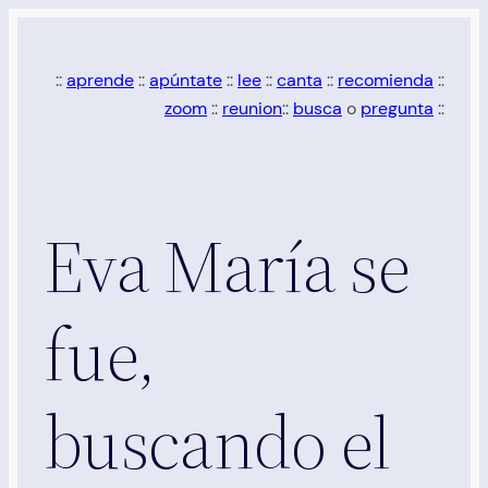
Saltar
al
::
aprende
::
apúntate
::
lee
::
canta
::
recomienda
::
contenido
zoom
::
reunion
::
busca
o
pregunta
::
Eva María se
fue,
buscando el