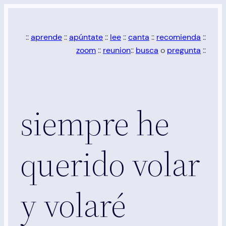
Saltar
al
::
aprende
::
apúntate
::
lee
::
canta
::
recomienda
::
contenido
zoom
::
reunion
::
busca
o
pregunta
::
siempre he
querido volar
y volaré