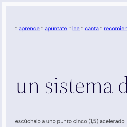
Saltar
al
contenido
::
aprende
::
apúntate
::
lee
::
canta
::
recomie
un sistema d
escúchalo a uno punto cinco (1,5) acelerado