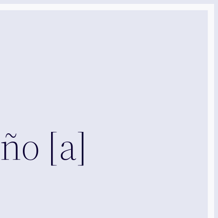
ño [a]