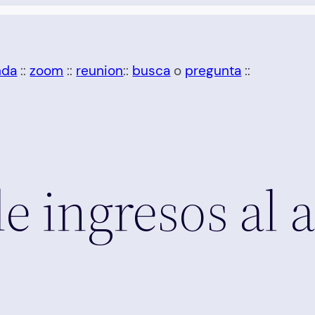
nda
::
zoom
::
reunion
::
busca
o
pregunta
::
e ingresos al a