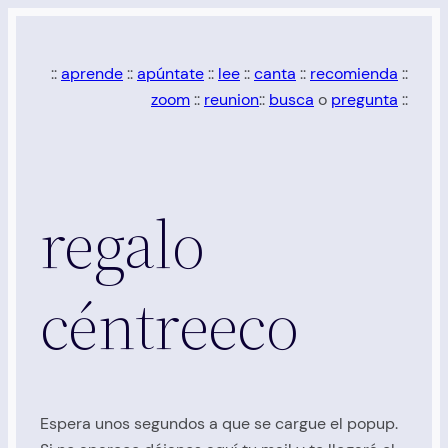
Saltar
al
::
aprende
::
apúntate
::
lee
::
canta
::
recomienda
::
contenido
zoom
::
reunion
::
busca
o
pregunta
::
regalo
céntreeco
Espera unos segundos a que se cargue el popup.