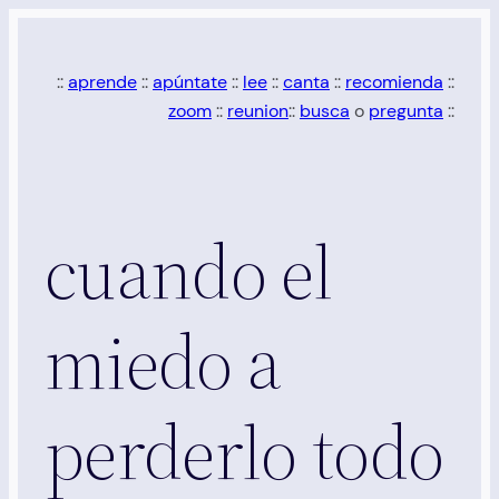
Saltar
al
::
aprende
::
apúntate
::
lee
::
canta
::
recomienda
::
contenido
zoom
::
reunion
::
busca
o
pregunta
::
cuando el
miedo a
perderlo todo