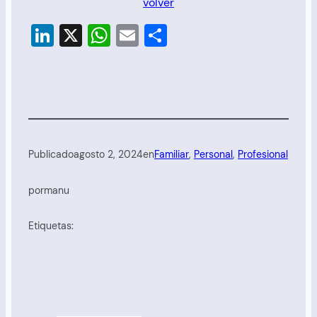
volver
LinkedIn
X
WhatsApp
Email
Compartir
Publicado
agosto 2, 2024
en
Familiar
, 
Personal
, 
Profesional
por
manu
Etiquetas: