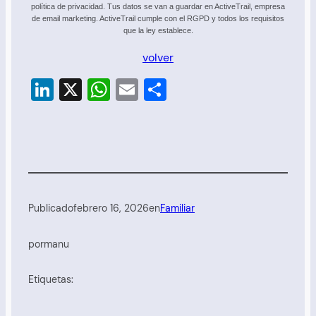
política de privacidad. Tus datos se van a guardar en ActiveTrail, empresa
de email marketing. ActiveTrail cumple con el RGPD y todos los requisitos
que la ley establece.
volver
LinkedIn
X
WhatsApp
Email
Compartir
Publicado
febrero 16, 2026
en
Familiar
por
manu
Etiquetas: