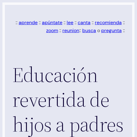
Saltar
al
::
aprende
::
apúntate
::
lee
::
canta
::
recomienda
::
contenido
zoom
::
reunion
::
busca
o
pregunta
::
Educación
revertida de
hijos a padres