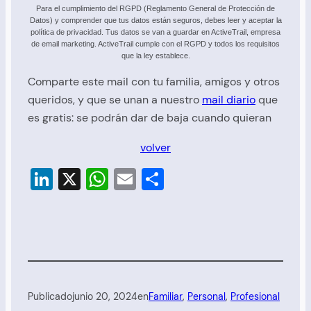
Para el cumplimiento del RGPD (Reglamento General de Protección de
Datos) y comprender que tus datos están seguros, debes leer y aceptar la
política de privacidad. Tus datos se van a guardar en ActiveTrail, empresa
de email marketing. ActiveTrail cumple con el RGPD y todos los requisitos
que la ley establece.
Comparte este mail con tu familia, amigos y otros
queridos, y que se unan a nuestro
mail diario
que
es gratis: se podrán dar de baja cuando quieran
volver
LinkedIn
X
WhatsApp
Email
Compartir
Publicado
junio 20, 2024
en
Familiar
, 
Personal
, 
Profesional