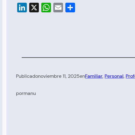
LinkedIn
X
WhatsApp
Email
Compartir
Publicado
noviembre 11, 2025
en
Familiar
, 
Personal
, 
Prof
por
manu