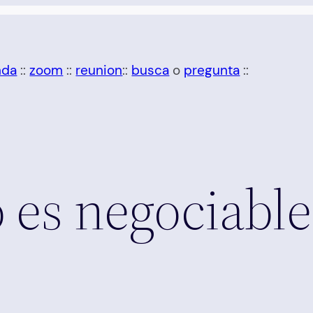
nda
::
zoom
::
reunion
::
busca
o
pregunta
::
o es negociable