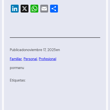
LinkedIn
X
WhatsApp
Email
Compartir
Publicado
noviembre 17, 2025
en
Familiar
, 
Personal
, 
Profesional
por
manu
Etiquetas: