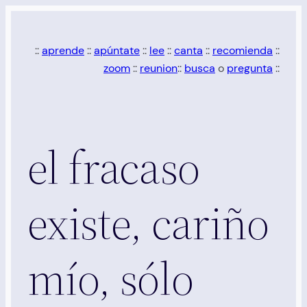
Saltar
al
::
aprende
::
apúntate
::
lee
::
canta
::
recomienda
::
contenido
zoom
::
reunion
::
busca
o
pregunta
::
el fracaso
existe, cariño
mío, sólo