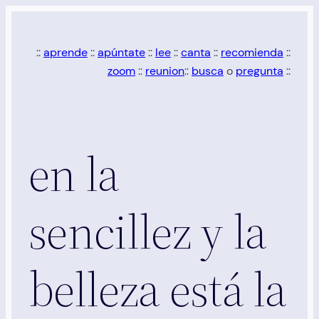
Saltar
al
::
aprende
::
apúntate
::
lee
::
canta
::
recomienda
::
contenido
zoom
::
reunion
::
busca
o
pregunta
::
en la
sencillez y la
belleza está la