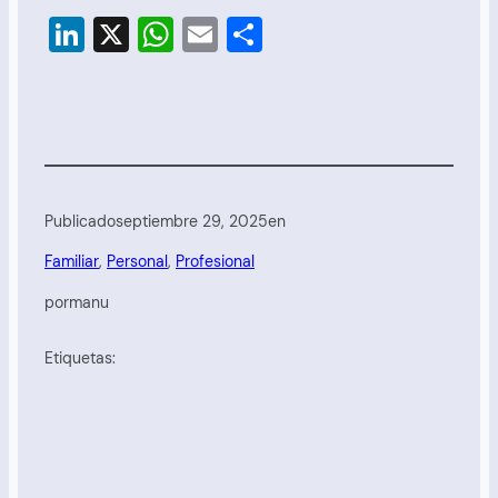
LinkedIn
X
WhatsApp
Email
Compartir
Publicado
septiembre 29, 2025
en
Familiar
, 
Personal
, 
Profesional
por
manu
Etiquetas: