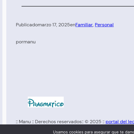
Publicado
marzo 17, 2025
en
Familiar
, 
Personal
por
manu
:: Manu :: Derechos reservados:: © 2025 ::
portal del le
Usamos cookies para asegurar que te damos