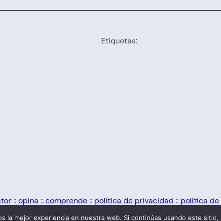
Etiquetas:
ctor
::
opina
::
comprende
::
política de privacidad
::
política de
 la mejor experiencia en nuestra web. Si continúas usando este sitio,