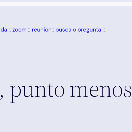
nda
::
zoom
::
reunion
::
busca
o
pregunta
::
s, punto meno