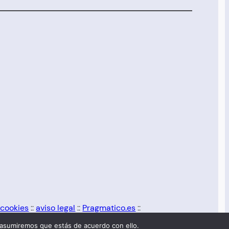
 cookies
::
aviso legal
::
Pragmatico.es
::
 asumiremos que estás de acuerdo con ello.