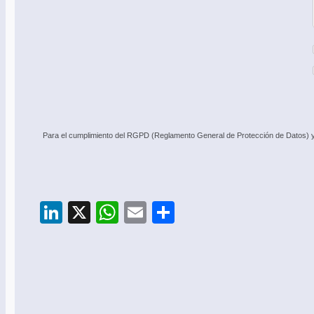
Para el cumplimiento del RGPD (Reglamento General de Protección de Datos) y c
LinkedIn
X
WhatsApp
Email
Compartir