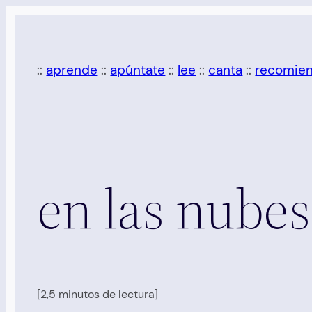
Saltar
al
contenido
::
aprende
::
apúntate
::
lee
::
canta
::
recomie
en las nube
[2,5 minutos de lectura]