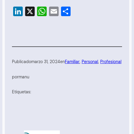
LinkedIn
X
WhatsApp
Email
Compartir
Publicado
marzo 31, 2024
en
Familiar
, 
Personal
, 
Profesional
por
manu
Etiquetas: