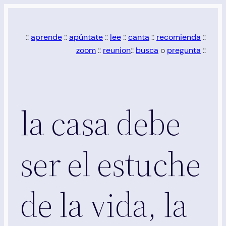
Saltar
al
::
aprende
::
apúntate
::
lee
::
canta
::
recomienda
::
contenido
zoom
::
reunion
::
busca
o
pregunta
::
la casa debe
ser el estuche
de la vida, la