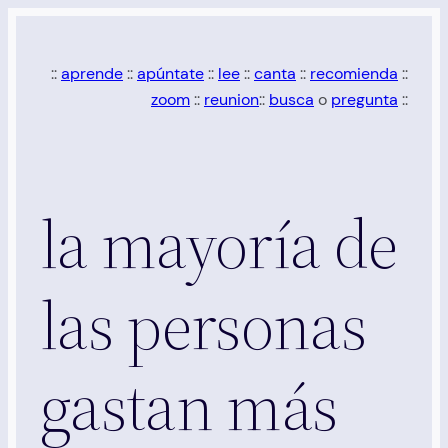
Saltar
al
::
aprende
::
apúntate
::
lee
::
canta
::
recomienda
::
contenido
zoom
::
reunion
::
busca
o
pregunta
::
la mayoría de
las personas
gastan más