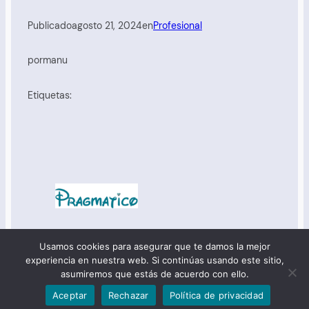
Publicado
agosto 21, 2024
en
Profesional
por
manu
Etiquetas:
:: Manu :: Derechos reservados:: © 2025 ::
portal del
Usamos cookies para asegurar que te damos la mejor
lector
::
opina
::
comprende
::
política de privacidad
::
experiencia en nuestra web. Si continúas usando este sitio,
política de cookies
::
aviso legal
::
Pragmatico.es
::
asumiremos que estás de acuerdo con ello.
Aceptar
Rechazar
Política de privacidad