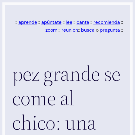
Saltar
al
::
aprende
::
apúntate
::
lee
::
canta
::
recomienda
::
contenido
zoom
::
reunion
::
busca
o
pregunta
::
pez grande se
come al
chico: una