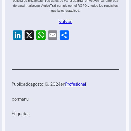
política de privacidad. Tus datos se van a guardar en ActiveTrail, empresa
de email marketing. ActiveTrail cumple con el RGPD y todos los requisitos
que la ley establece.
volver
LinkedIn
X
WhatsApp
Email
Compartir
Publicado
agosto 16, 2024
en
Profesional
por
manu
Etiquetas: