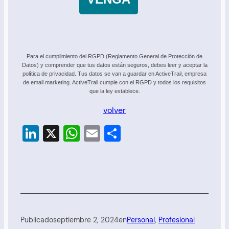
Para el cumplimiento del RGPD (Reglamento General de Protección de
Datos) y comprender que tus datos están seguros, debes leer y aceptar la
política de privacidad. Tus datos se van a guardar en ActiveTrail, empresa
de email marketing. ActiveTrail cumple con el RGPD y todos los requisitos
que la ley establece.
volver
LinkedIn
X
WhatsApp
Email
Compartir
Publicado
septiembre 2, 2024
en
Personal
, 
Profesional