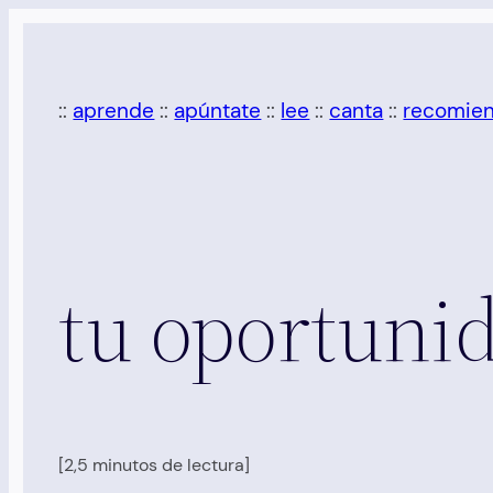
Saltar
al
contenido
::
aprende
::
apúntate
::
lee
::
canta
::
recomie
tu oportuni
[2,5 minutos de lectura]