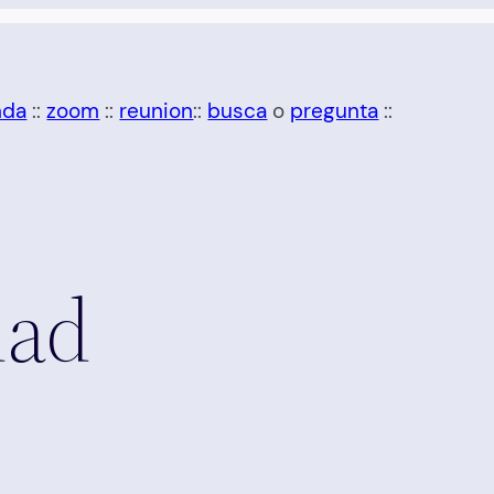
nda
::
zoom
::
reunion
::
busca
o
pregunta
::
dad