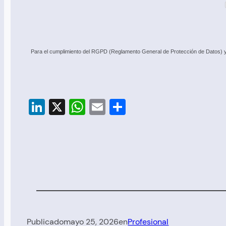
Para el cumplimiento del RGPD (Reglamento General de Protección de Datos) y c
LinkedIn
X
WhatsApp
Email
Compartir
Publicado
mayo 25, 2026
en
Profesional