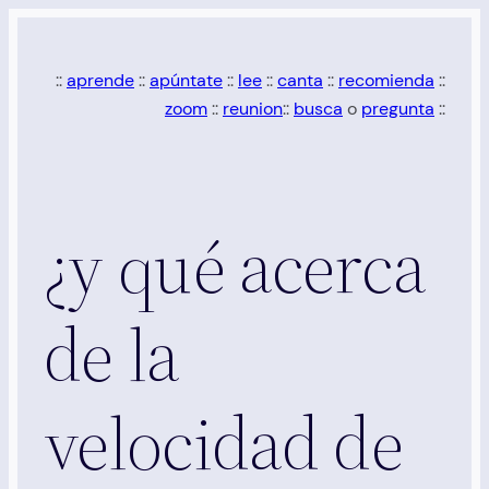
Saltar
al
::
aprende
::
apúntate
::
lee
::
canta
::
recomienda
::
contenido
zoom
::
reunion
::
busca
o
pregunta
::
¿y qué acerca
de la
velocidad de