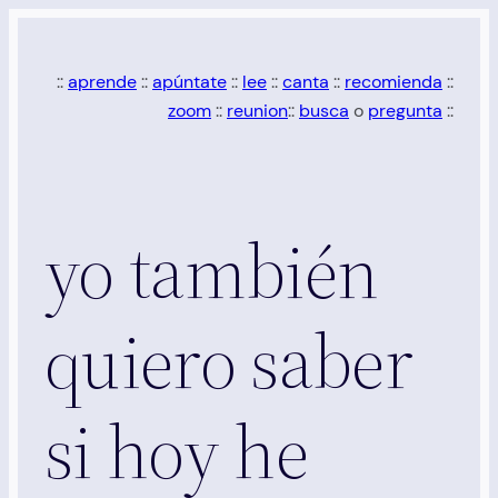
Saltar
al
::
aprende
::
apúntate
::
lee
::
canta
::
recomienda
::
contenido
zoom
::
reunion
::
busca
o
pregunta
::
yo también
quiero saber
si hoy he