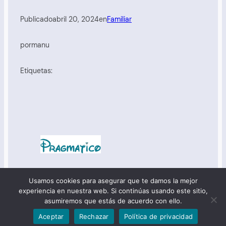
Publicado
abril 20, 2024
en
Familiar
por
manu
Etiquetas:
:: Manu :: Derechos reservados:: © 2025 ::
portal del
Usamos cookies para asegurar que te damos la mejor
lector
::
opina
::
comprende
::
política de privacidad
::
experiencia en nuestra web. Si continúas usando este sitio,
política de cookies
::
aviso legal
::
Pragmatico.es
::
asumiremos que estás de acuerdo con ello.
Aceptar
Rechazar
Política de privacidad